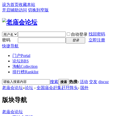
设为首页
收藏本站
开启辅助访问
切换到窄版
找回密码
自动登录
密码
立即注册
登录
快捷导航
门户
Portal
论坛
BBS
淘帖
Collection
排行榜
Ranklist
搜索
热搜:
活动
交友
discuz
搜索
老庙会论坛
»
论坛
›
全国庙会赶集赶圩阵头
›
国外
版块导航
老庙会论坛