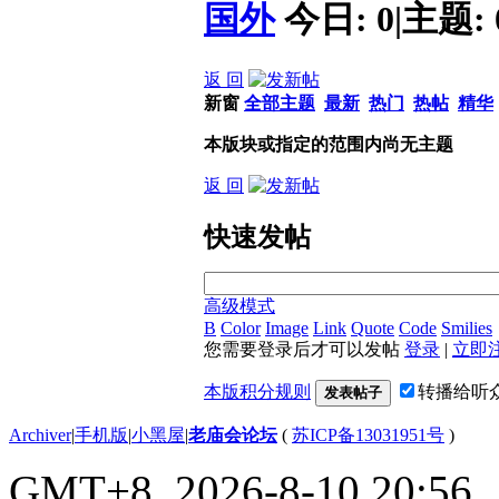
国外
今日:
0
|
主题:
返 回
新窗
全部主题
最新
热门
热帖
精华
本版块或指定的范围内尚无主题
返 回
快速发帖
高级模式
B
Color
Image
Link
Quote
Code
Smilies
您需要登录后才可以发帖
登录
|
立即
本版积分规则
转播给听
发表帖子
Archiver
|
手机版
|
小黑屋
|
老庙会论坛
(
苏ICP备13031951号
)
GMT+8, 2026-8-10 20:56
,