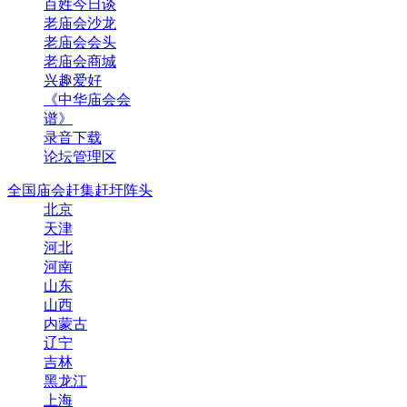
百姓今日谈
老庙会沙龙
老庙会会头
老庙会商城
兴趣爱好
《中华庙会会
谱》
录音下载
论坛管理区
全国庙会赶集赶圩阵头
北京
天津
河北
河南
山东
山西
内蒙古
辽宁
吉林
黑龙江
上海