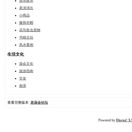
游乐娱乐
表演演出
小商品
服饰衣帽
花鸟鱼虫宠物
书籍古玩
风水看相
生活文化
庙会文化
旅游指南
交友
相亲
查看完整版本:
老庙会论坛
Powered by
Discuz! X3