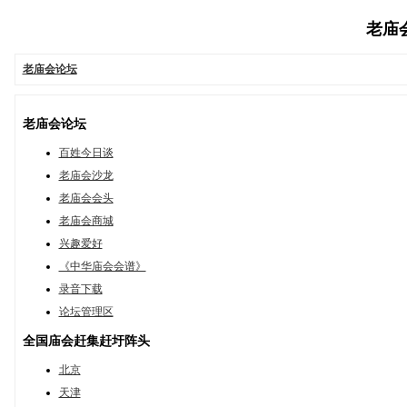
老庙会论
老庙会论坛
老庙会论坛
百姓今日谈
老庙会沙龙
老庙会会头
老庙会商城
兴趣爱好
《中华庙会会谱》
录音下载
论坛管理区
全国庙会赶集赶圩阵头
北京
天津