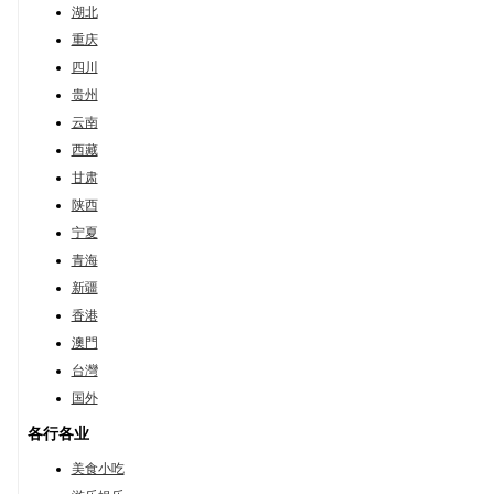
湖北
重庆
四川
贵州
云南
西藏
甘肃
陕西
宁夏
青海
新疆
香港
澳門
台灣
国外
各行各业
美食小吃