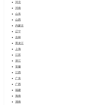
河北
河南
山东
山西
内蒙古
辽宁
吉林
黑龙江
上海
江苏
浙江
安徽
江西
广东
广西
福建
海南
湖南