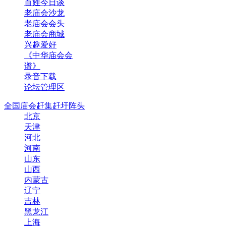
百姓今日谈
老庙会沙龙
老庙会会头
老庙会商城
兴趣爱好
《中华庙会会
谱》
录音下载
论坛管理区
全国庙会赶集赶圩阵头
北京
天津
河北
河南
山东
山西
内蒙古
辽宁
吉林
黑龙江
上海