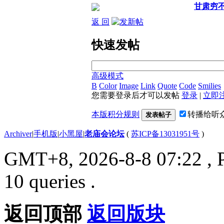
甘肃穷
返 回
快速发帖
高级模式
B
Color
Image
Link
Quote
Code
Smilies
您需要登录后才可以发帖
登录
|
立即
本版积分规则
转播给听
发表帖子
Archiver
|
手机版
|
小黑屋
|
老庙会论坛
(
苏ICP备13031951号
)
GMT+8, 2026-8-8 07:22
, 
10 queries .
返回顶部
返回版块