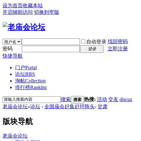
设为首页
收藏本站
开启辅助访问
切换到窄版
找回密码
自动登录
密码
立即注册
登录
快捷导航
门户
Portal
论坛
BBS
淘帖
Collection
排行榜
Ranklist
搜索
热搜:
活动
交友
discuz
搜索
老庙会论坛
»
论坛
›
全国庙会赶集赶圩阵头
›
甘肃
版块导航
老庙会论坛