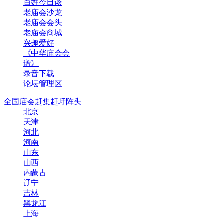
百姓今日谈
老庙会沙龙
老庙会会头
老庙会商城
兴趣爱好
《中华庙会会
谱》
录音下载
论坛管理区
全国庙会赶集赶圩阵头
北京
天津
河北
河南
山东
山西
内蒙古
辽宁
吉林
黑龙江
上海