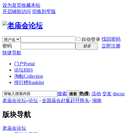
设为首页
收藏本站
开启辅助访问
切换到窄版
找回密码
自动登录
密码
立即注册
登录
快捷导航
门户
Portal
论坛
BBS
淘帖
Collection
排行榜
Ranklist
搜索
热搜:
活动
交友
discuz
搜索
老庙会论坛
»
论坛
›
全国庙会赶集赶圩阵头
›
湖南
版块导航
老庙会论坛