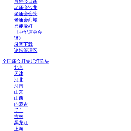
百姓今日谈
老庙会沙龙
老庙会会头
老庙会商城
兴趣爱好
《中华庙会会
谱》
录音下载
论坛管理区
全国庙会赶集赶圩阵头
北京
天津
河北
河南
山东
山西
内蒙古
辽宁
吉林
黑龙江
上海