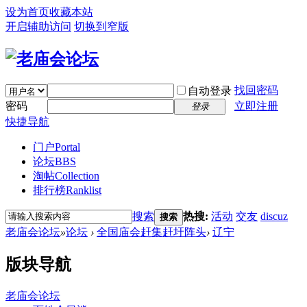
设为首页
收藏本站
开启辅助访问
切换到窄版
找回密码
自动登录
密码
立即注册
登录
快捷导航
门户
Portal
论坛
BBS
淘帖
Collection
排行榜
Ranklist
搜索
热搜:
活动
交友
discuz
搜索
老庙会论坛
»
论坛
›
全国庙会赶集赶圩阵头
›
辽宁
版块导航
老庙会论坛