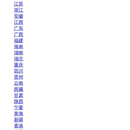
江苏
浙江
安徽
江西
广东
广西
福建
海南
湖南
湖北
重庆
四川
贵州
云南
西藏
甘肃
陕西
宁夏
青海
新疆
香港