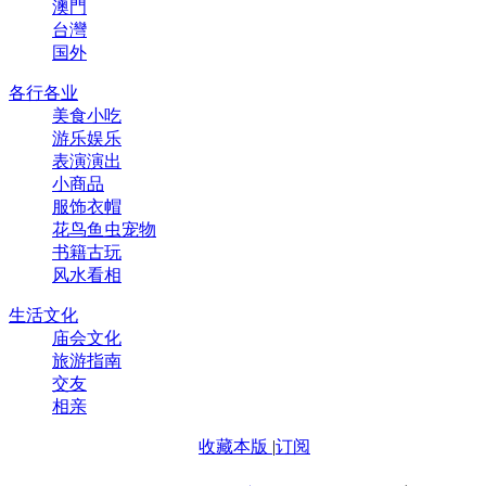
澳門
台灣
国外
各行各业
美食小吃
游乐娱乐
表演演出
小商品
服饰衣帽
花鸟鱼虫宠物
书籍古玩
风水看相
生活文化
庙会文化
旅游指南
交友
相亲
收藏本版
|
订阅