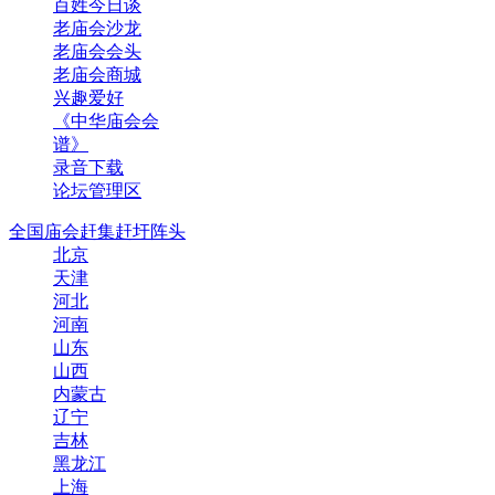
百姓今日谈
老庙会沙龙
老庙会会头
老庙会商城
兴趣爱好
《中华庙会会
谱》
录音下载
论坛管理区
全国庙会赶集赶圩阵头
北京
天津
河北
河南
山东
山西
内蒙古
辽宁
吉林
黑龙江
上海