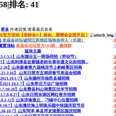
58
|
排名:
41
更多
作者
回复/查看
最后发表
会论坛官方活动【老妙会®】庙会、展销会全面开启！
帖
老庙会论坛诚招江苏地区场地合作人（长期）
藏置顶帖
老庙会论坛官方QQ群、微信群
版块主题
5.5.1-5.5】山东烟台五一两场同招（劳动节）
.1-5.5】山东利津县盐窝镇老街长巷非遗文化街招商...
.4.2-20】山东新泰第六届桃花节上豹峪景区招商
.1.25-2.16】 山东日照市五洞府春节老庙会招商
2021.10.1-7】山东德州市临邑县城招商
【2021.10.1-7】山东枣庄万达广场招商
21.7.10-20】山东费县利山涧景区伏羊节招商
21.7.8-8.27】山东日照东港区网红夜市招商
21.9.3-12】山东济南章丘、刁镇中心位置招商
9.19-10.7】山东潍坊海上明珠乐园中秋国庆双节庆
.9.30-10.7】山东菏泽 单县浮龙湖景区国庆招商