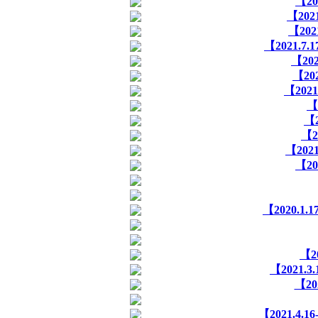
【2
【20
【20
【2021.
【20
【2
【20
【
【
【
【20
【2
【2020.
【2
【2021
【20
【2021.