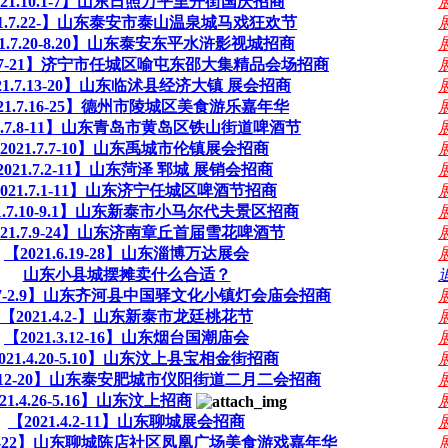
021.10.1-7】山东日照万平里开街国庆招商
21.7.22-】山东泰安市泰山温泉城马戏狂欢节
21.7.20-8.20】山东泰安东平水浒影视城招商
7.17-21】济宁市任城区喻屯东邵大集精品会场招商
21.7.13-20】山东临沭县经济大镇 展会招商
021.7.16-25】德州市陵城区美食游乐嘉年华
21.7.8-11】山东青岛市黄岛区铁山街道啤酒节
2021.7.7-10】山东禹城市伦镇展会招商
2021.7.2-11】山东菏泽 郓城 展销会招商
2021.7.1-11】山东济宁任城区啤酒节招商
21.7.10-9.1】山东新泰市小马尔代夫景区招商
021.7.9-24】山东济南章丘首届雪花啤酒节
【2021.6.19-28】山东淄博万达展会
山东小县城摆摊卖什么合适？
1.17-2.9】山东齐河县中国驿文化小镇灯会庙会招商
【2021.4.2-】山东新泰市龙廷桃花节
【2021.3.12-16】山东烟台国潮庙会
021.4.20-5.10】山东汶上县宝相金街招商
.3.12-20】山东泰安肥城市仪阳街道二月二会招商
21.4.26-5.16】山东汶上招商
【2021.4.2-11】山东聊城展会招商
4.16-22】山东聊城陈店社区凤凰广场美食游戏嘉年华