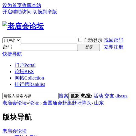
设为首页
收藏本站
开启辅助访问
切换到窄版
找回密码
自动登录
密码
立即注册
登录
快捷导航
门户
Portal
论坛
BBS
淘帖
Collection
排行榜
Ranklist
搜索
热搜:
活动
交友
discuz
搜索
老庙会论坛
»
论坛
›
全国庙会赶集赶圩阵头
›
山东
版块导航
老庙会论坛