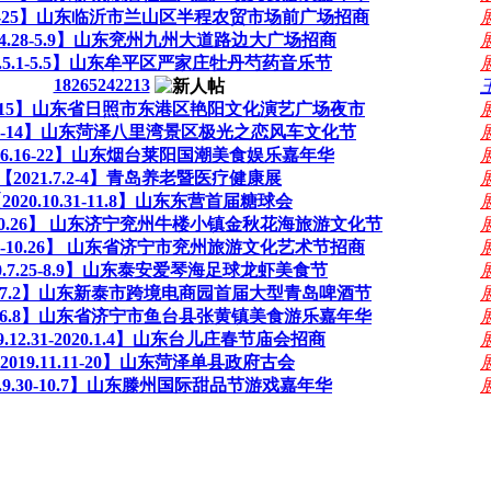
4.16-25】山东临沂市兰山区半程农贸市场前广场招商
1.4.28-5.9】山东兖州九州大道路边大广场招商
1.5.1-5.5】山东牟平区严家庄牡丹芍药音乐节
18265242213
6.4-15】山东省日照市东港区艳阳文化演艺广场夜市
.6.1-14】山东菏泽八里湾景区极光之恋风车文化节
1.6.16-22】山东烟台莱阳国潮美食娱乐嘉年华
【2021.7.2-4】青岛养老暨医疗健康展
2020.10.31-11.8】山东东营首届糖球会
.26-10.26】 山东济宁兖州牛楼小镇金秋花海旅游文化节
9.26-10.26】 山东省济宁市兖州旅游文化艺术节招商
20.7.25-8.9】山东泰安爱琴海足球龙虾美食节
6.18-7.2】山东新泰市跨境电商园首届大型青岛啤酒节
5.29-6.8】山东省济宁市鱼台县张黄镇美食游乐嘉年华
9.12.31-2020.1.4】山东台儿庄春节庙会招商
2019.11.11-20】山东菏泽单县政府古会
9.9.30-10.7】山东滕州国际甜品节游戏嘉年华