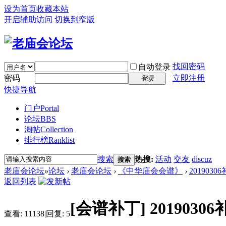
设为首页
收藏本站
开启辅助访问
切换到窄版
找回密码
自动登录
密码
立即注册
登录
快捷导航
门户
Portal
论坛
BBS
淘帖
Collection
排行榜
Ranklist
搜索
热搜:
活动
交友
discuz
搜索
老庙会论坛
»
论坛
›
老庙会论坛
›
《中华庙会会谱》
›
2019030
返回列表
[会谱补丁]
2019030
查看:
11138
|
回复:
5