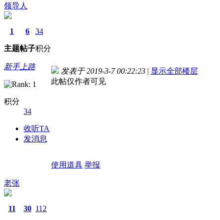
领导人
1
6
34
主题
帖子
积分
新手上路
发表于 2019-3-7 00:22:23
|
显示全部楼层
此帖仅作者可见
积分
34
收听TA
发消息
使用道具
举报
老张
11
30
112