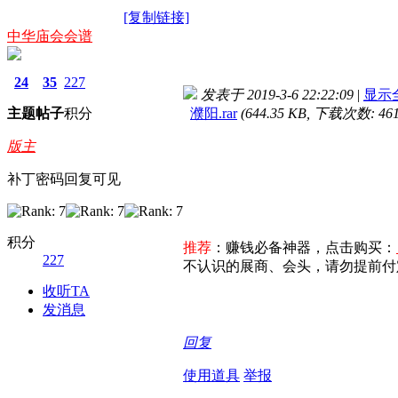
[复制链接]
中华庙会会谱
24
35
227
发表于 2019-3-6 22:22:09
|
显示
主题
帖子
积分
濮阳.rar
(644.35 KB, 下载次数: 461
版主
补丁密码回复可见
积分
推荐
：赚钱必备神器，点击购买：
227
不认识的展商、会头，请勿提前付定
收听TA
发消息
回复
使用道具
举报