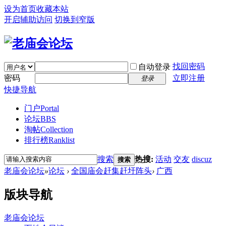
设为首页
收藏本站
开启辅助访问
切换到窄版
找回密码
自动登录
密码
立即注册
登录
快捷导航
门户
Portal
论坛
BBS
淘帖
Collection
排行榜
Ranklist
搜索
热搜:
活动
交友
discuz
搜索
老庙会论坛
»
论坛
›
全国庙会赶集赶圩阵头
›
广西
版块导航
老庙会论坛