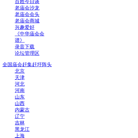
百姓今日谈
老庙会沙龙
老庙会会头
老庙会商城
兴趣爱好
《中华庙会会
谱》
录音下载
论坛管理区
全国庙会赶集赶圩阵头
北京
天津
河北
河南
山东
山西
内蒙古
辽宁
吉林
黑龙江
上海